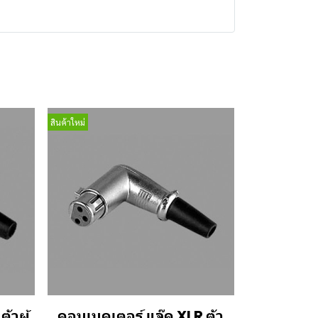
สินค้าใหม่
ัวผู้
คอนเนคเตอร์ แจ๊ค XLR ตัว