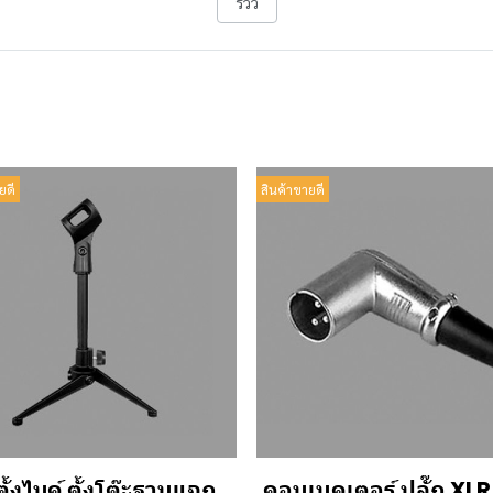
รีวิว
ยดี
สินค้าขายดี
ั้งไมค์ ตั้งโต๊ะฐานแฉก
คอนเนคเตอร์ ปลั๊ก XLR ต