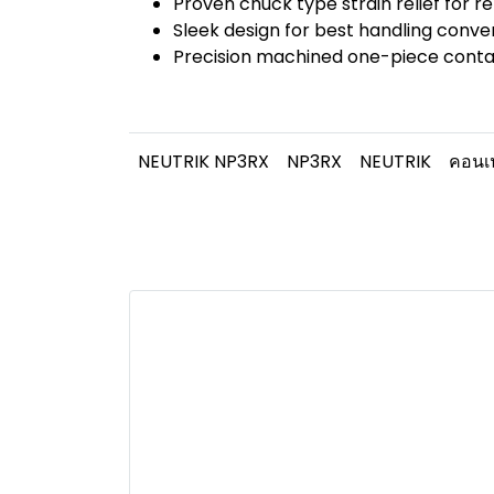
Proven chuck type strain relief for re
Sleek design for best handling conv
Precision machined one-piece contac
NEUTRIK NP3RX
NP3RX
NEUTRIK
คอนเ