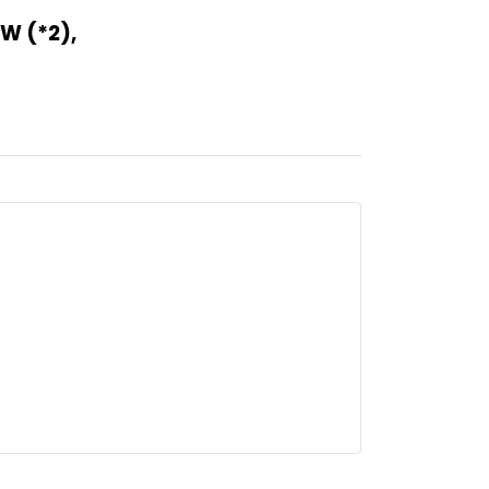
W (*2),