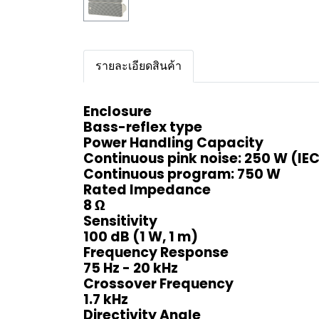
รายละเอียดสินค้า
Enclosure
Bass-reflex type
Power Handling Capacity
Continuous pink noise: 250 W (I
Continuous program: 750 W
Rated Impedance
8 Ω
Sensitivity
100 dB (1 W, 1 m)
Frequency Response
75 Hz - 20 kHz
Crossover Frequency
1.7 kHz
Directivity Angle