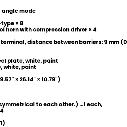
ty angle mode
-type × 8
l horn with compression driver × 4
erminal, distance between barriers: 9 mm (0
l plate, white, paint
, white, paint
.57" × 26.14" × 10.79")
 symmetrical to each other.) …1 each,
…4
1)