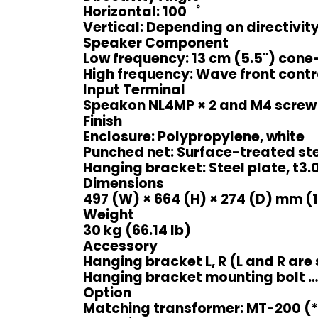
Horizontal: 100゜
Vertical: Depending on directivi
Speaker Component
Low frequency: 13 cm (5.5") cone
High frequency: Wave front contro
Input Terminal
Speakon NL4MP × 2 and M4 screw t
Finish
Enclosure: Polypropylene, white
Punched net: Surface-treated stee
Hanging bracket: Steel plate, t3.0
Dimensions
497 (W) × 664 (H) × 274 (D) mm (19
Weight
30 kg (66.14 lb)
Accessory
Hanging bracket L, R (L and R are
Hanging bracket mounting bolt 
Option
Matching transformer: MT-200 (*