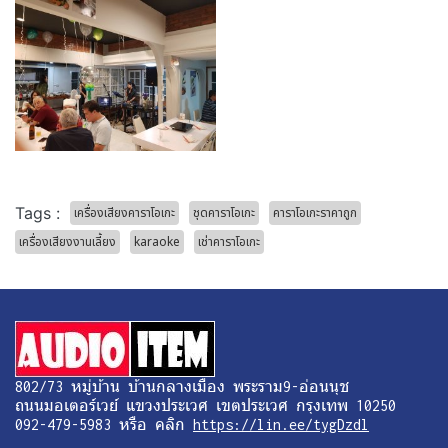
Tags :
เครื่องเสียงคาราโอเกะ
ชุดคาราโอเกะ
คาราโอเกะราคาถูก
เครื่องเสียงงานเลี้ยง
karaoke
เช่าคาราโอเกะ
802/73 หมู่บ้าน บ้านกลางเมือง พระราม9-อ่อนนุช
ถนนมอเตอร์เวย์ แขวงประเวศ เขตประเวศ กรุงเทพ 10250
092-479-5983 หรือ คลิก
https://lin.ee/tygDzdl