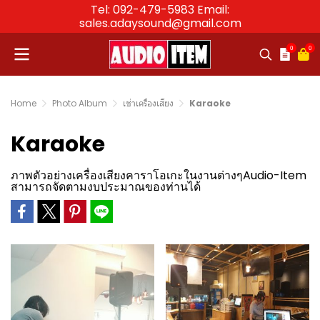
Tel: 092-479-5983 Email:
sales.adaysound@gmail.com
0
0
Home
Photo Album
เช่าเครื่องเสียง
Karaoke
Karaoke
ภาพตัวอย่างเครื่องเสียงคาราโอเกะในงานต่างๆAudio-Item
สามารถจัดตามงบประมาณของท่านได้