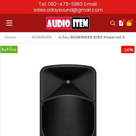
Tel: 092-479-5983 Email:
sales.adaysound@gmail.com
0
0
Home
...
BEHRINGER
ลำโพง BEHRINGER B15X Powered Speaker 15″ Bluetooth
-36%
สินค้าใหม่