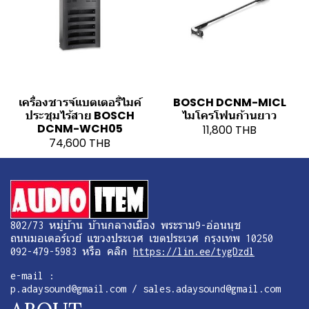
เครื่องชารจ์แบตเตอรี่ไมค์
BOSCH DCNM-MICL
ประชุมไร้สาย BOSCH
ไมโครโฟนก้านยาว
DCNM-WCH05
11,800 THB
74,600 THB
802/73 หมู่บ้าน บ้านกลางเมือง พระราม9-อ่อนนุช
ถนนมอเตอร์เวย์ แขวงประเวศ เขตประเวศ กรุงเทพ 10250
092-479-5983 หรือ คลิก
https://lin.ee/tygDzdl
e-mail :
p.adaysound@gmail.com / sales.adaysound@gmail.com