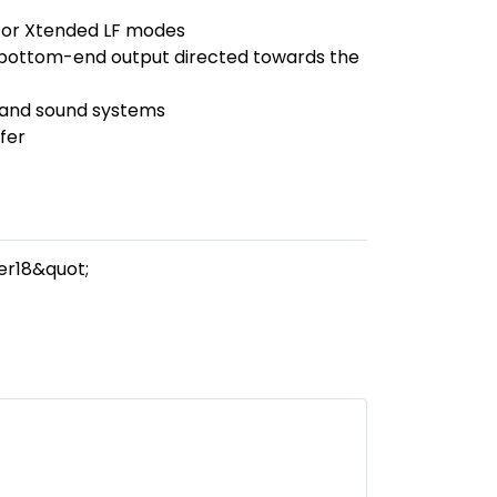
, or Xtended LF modes
e bottom-end output directed towards the
s and sound systems
fer
er18&quot;