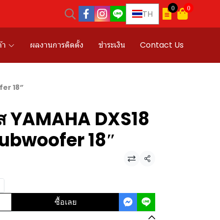
0
0
TH
้า
ผลงานการติดตั้ง
ชำระเงิน
Contact Us
er 18″
บส YAMAHA DXS18
ubwoofer 18″
แชร์
ซื้อเลย