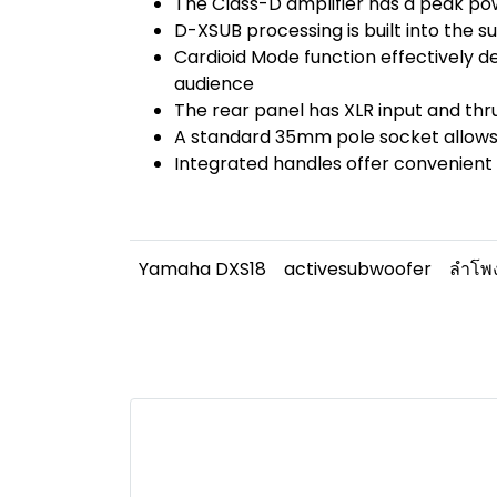
The Class-D amplifier has a peak pow
D-XSUB processing is built into the
Cardioid Mode function effectively 
audience
The rear panel has XLR input and thr
A standard 35mm pole socket allows 
Integrated handles offer convenient 
Yamaha DXS18
activesubwoofer
ลำโพง