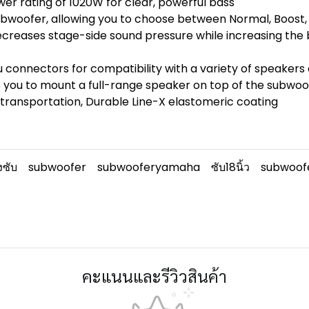
er rating of 1020W for clear, powerful bass
 subwoofer, allowing you to choose between Normal, Boost
decreases stage-side sound pressure while increasing th
u connectors for compatibility with a variety of speaker
you to mount a full-range speaker on top of the subwoo
transportation, Durable Line-X elastomeric coating
ซับ
subwoofer
subwooferyamaha
ซับ18นิ้ว
subwoof
คะแนนและรีวิวสินค้า