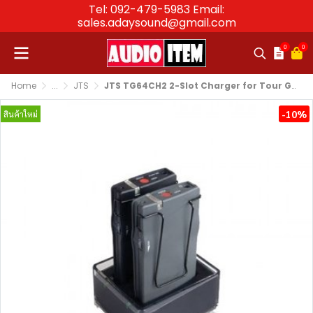
Tel: 092-479-5983 Email:
sales.adaysound@gmail.com
0
0
Home
...
JTS
JTS TG64CH2 2-Slot Charger for Tour Guide System
-10%
สินค้าใหม่