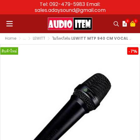
Tel: 092-479-5983 Email:
sales.adaysound@gmail.com
0
0
Home
...
LEWITT
ไมโครโฟน LEWITT MTP 940 CM VOCAL MICROPHONE
-7%
สินค้าใหม่