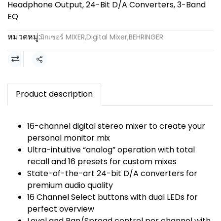
Headphone Output, 24-Bit D/A Converters, 3-Band
EQ
หมวดหมู่:
มิกเซอร์ MIXER
,
Digital Mixer
,
BEHRINGER
แชร์
Product description
16-channel digital stereo mixer to create your
personal monitor mix
Ultra-intuitive “analog” operation with total
recall and 16 presets for custom mixes
State-of-the-art 24-bit D/A converters for
premium audio quality
16 Channel Select buttons with dual LEDs for
perfect overview
Level and Pan/Spread control per channel with