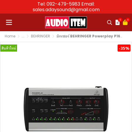
Tel: 092-479-5983 Email:
sales.adaysound@gmail.com
0
0
Home
...
BEHRINGER
มิกเซอร์ BEHRINGER Powerplay P16M 16-Ch Digital Personal Mixer
-35%
สินค้าใหม่