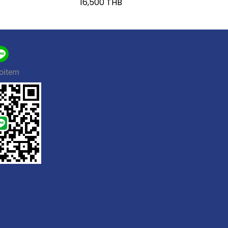
16,500 THB
oitem