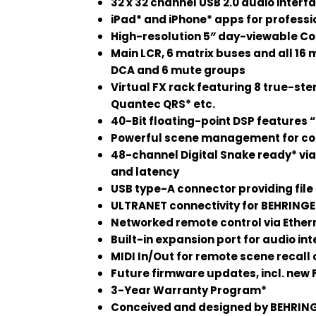
32 x 32 channel USB 2.0 audio interf
iPad* and iPhone* apps for professi
High-resolution 5″ day-viewable Co
Main LCR, 6 matrix buses and all 16
DCA and 6 mute groups
Virtual FX rack featuring 8 true-st
Quantec QRS* etc.
40-Bit floating-point DSP features 
Powerful scene management for con
48-channel Digital Snake ready* via
and latency
USB type-A connector providing fi
ULTRANET connectivity for BEHRINGE
Networked remote control via Ether
Built-in expansion port for audio in
MIDI In/Out for remote scene recall 
Future firmware updates, incl. new 
3-Year Warranty Program*
Conceived and designed by BEHRI