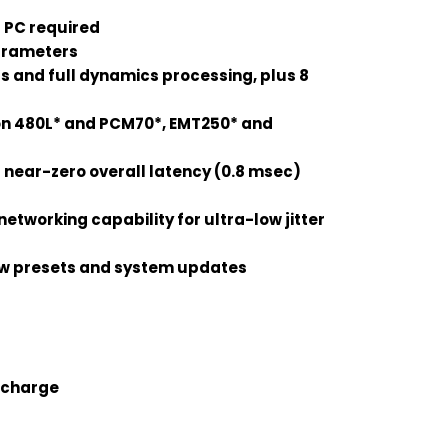
t PC required
parameters
’s and full dynamics processing, plus 8
icon 480L* and PCM70*, EMT250* and
 near-zero overall latency (0.8 msec)
tworking capability for ultra-low jitter
ow presets and system updates
f charge