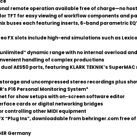
ace
onal remote operation available free of charge—no hos
lor TFT for easy viewing of workflow components and 
 mix buses each featuring inserts, 6-band parametric EQ
ereo FX slots include high-end simulations such as Lex
“unlimited” dynamic range with no internal overload and
venient handling of complex productions
 dual AES50 ports, featuring KLARK TEKNIK’s SuperMAC ne
le storage and uncompressed stereo recordings plus sh
R’s P16 Personal Monitoring System*
net for show setups with on-screen software editor
terface cards or digital networking bridges
or controlling other MIDI equipment
FX “Plug Ins”, downloadable from behringer.com free o
NGER Germany