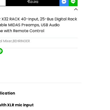
ซื้อเลย
R X32 RACK 40-Input, 25-Bus Digital Rack
able MIDAS Preamps, USB Audio
ne with Remote Control
al Mixer
,
BEHRINGER
lication
with XLR mic input