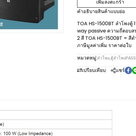
เพิ่มลงตะกร้า
คำอธิบายสินค้าแบบย่อ
TOA HS-1500BT ลำโพงตู้ 15
way passive ความถี่ตอบสน
2 สี TOA HS-1500BT = สีด
ภาษีมูลค่าเพิ่ม ราคาต่อใบ
หมวดหมู่:
ลำโพง
,
ตู้ลำโพงPASS
เปรียบเทียบ
แชร์