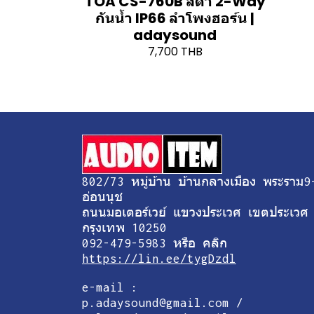
TOA CS-760B สีดำ 2-Way
กันน้ำ IP66 ลำโพงฮอร์น |
adaysound
7,700 THB
802/73 หมู่บ้าน บ้านกลางเมือง พระราม9
อ่อนนุช
ถนนมอเตอร์เวย์ แขวงประเวศ เขตประเวศ
กรุงเทพ 10250
092-479-5983 หรือ คลิก
https://lin.ee/tygDzdl
e-mail :
p.adaysound@gmail.com /