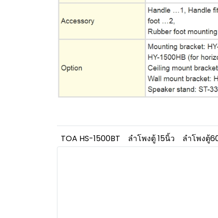
TOA HS-1500BT
ลำโพงตู้ 15นิ้ว
ลำโพงตู้60