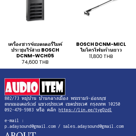
เครื่องชารจ์แบตเตอรี่ไมค์
BOSCH DCNM-MICL
ประชุมไร้สาย BOSCH
ไมโครโฟนก้านยาว
DCNM-WCH05
11,800 THB
74,600 THB
802/73 หมู่บ้าน บ้านกลางเมือง พระราม9-อ่อนนุช
ถนนมอเตอร์เวย์ แขวงประเวศ เขตประเวศ กรุงเทพ 10250
092-479-5983 หรือ คลิก
https://lin.ee/tygDzdl
e-mail :
p.adaysound@gmail.com / sales.adaysound@gmail.com
ABOUT