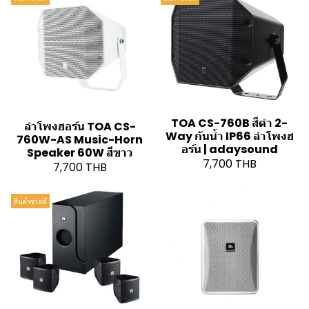
TOA CS-760B สีดำ 2-
ลำโพงฮอร์น TOA CS-
Way กันน้ำ IP66 ลำโพงฮ
760W-AS Music-Horn
อร์น | adaysound
Speaker 60W สีขาว
7,700 THB
7,700 THB
สินค้าขายดี