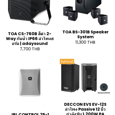
TOA BS-301B Speaker
TOA CS-760B สีดำ 2-
System
Way กันน้ำ IP66 ลำโพงฮ
11,300 THB
อร์น | adaysound
7,700 THB
สินค้าขายดี
DECCON EVS EV-12S
ลำโพง Passive 12 นิ้ว
กำลังขับ 1,200W PA
JBL CONTROL 25-1