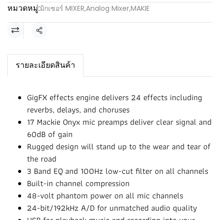
หมวดหมู่:
มิกเซอร์ MIXER
,
Analog Mixer
,
MAKIE
แชร์
รายละเอียดสินค้า
GigFX effects engine delivers 24 effects including
reverbs, delays, and choruses
17 Mackie Onyx mic preamps deliver clear signal and
60dB of gain
Rugged design will stand up to the wear and tear of
the road
3 Band EQ and 100Hz low-cut filter on all channels
Built-in channel compression
48-volt phantom power on all mic channels
24-bit/192kHz A/D for unmatched audio quality