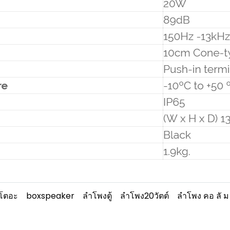
โตอะ
boxspeaker
ลำโพงตู้
ลำโพง20วัตต์
ลำโพง คอ ลั ม