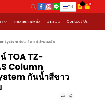
0
0
TH
้า
ผลงานการติดตั้ง
ชำระเงิน
Contact Us
System กันน้ำสีขาว ลำโพงคอลั ม
น์ TOA TZ-
S Column
stem กันน้ำสีขาว
ม
แชร์