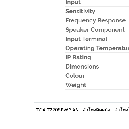
TOA TZ206BWP AS
ลำโพงติดผนัง
ลำโพง