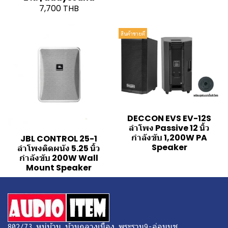
7,700 THB
สินค้าขายดี
DECCON EVS EV-12S
ลำโพง Passive 12 นิ้ว
กำลังขับ 1,200W PA
JBL CONTROL 25-1
Speaker
ลำโพงติดผนัง 5.25 นิ้ว
กำลังขับ 200W Wall
Mount Speaker
802/73 หมู่บ้าน บ้านกลางเมือง พระราม9-อ่อนนุช