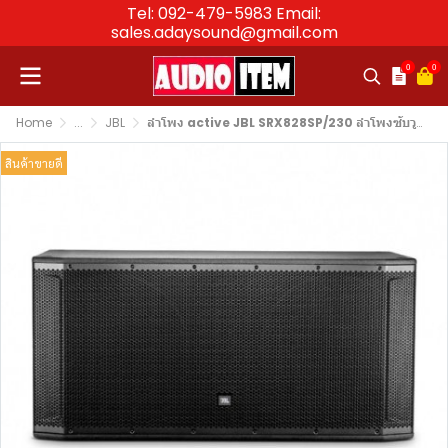
Tel: 092-479-5983 Email:
sales.adaysound@gmail.com
0
0
Home
...
JBL
ลำโพง active JBL SRX828SP/230 ลำโพงซับวูฟเฟอร์ กำลังขับ1500วัตต์
สินค้าขายดี