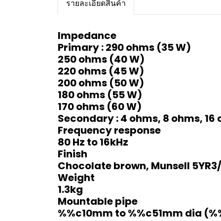
รายละเอียดสินค้า
Impedance
Primary : 290 ohms (35 W)
250 ohms (40 W)
220 ohms (45 W)
200 ohms (50 W)
180 ohms (55 W)
170 ohms (60 W)
Secondary : 4 ohms, 8 ohms, 16
Frequency response
80 Hz to 16kHz
Finish
Chocolate brown, Munsell 5YR3/
Weight
1.3kg
Mountable pipe
%%c10mm to %%c51mm dia (%%c0