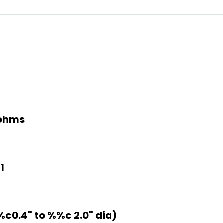
 ohms
1
.4" to %%c 2.0" dia)