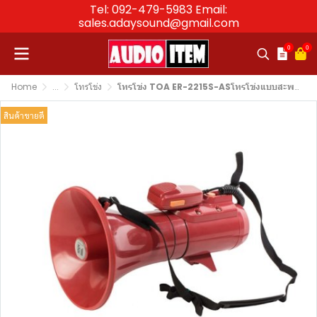
Tel: 092-479-5983 Email:
sales.adaysound@gmail.com
0
0
Home
...
โทรโข่ง
โทรโข่ง TOA ER-2215S-ASโทรโข่งแบบสะพายไหล่กำลังขับ15วัตต์ มีเสียงไซเรน
สินค้าขายดี