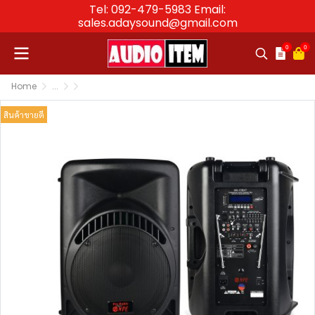
Tel: 092-479-5983 Email:
sales.adaysound@gmail.com
0
0
Home
...
ลำโพงพกพา ลำโพงล้อลาก ลำโพงพร้อมไมค์พกพา Portable
ลำโพงลากจูง | NPE MK-15BATขนาด15นิ้ว สามารถเล่นusb 
สินค้าขายดี