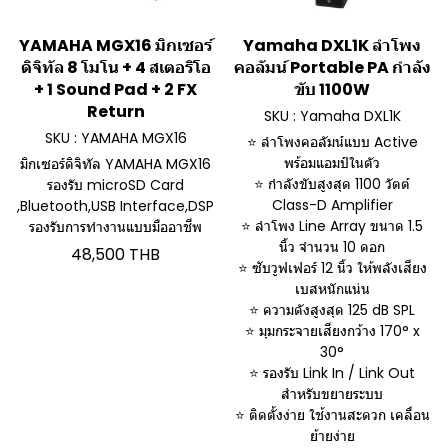
YAMAHA MGX16 มิกเซอร์
Yamaha DXL1K ลำโพง
ดิจิทัล 8 โมโน + 4 สเตอริโอ
คอลัมน์ Portable PA กำลัง
+ 1 Sound Pad + 2 FX
ขับ 1100W
Return
SKU : Yamaha DXL1K
SKU : YAMAHA MGX16
⭐ ลำโพงคอลัมน์แบบ Active
พร้อมแอมป์ในตัว
มิกเซอร์ดิจิทัล YAMAHA MGX16
⭐ กำลังขับสูงสุด 1100 วัตต์
รองรับ microSD Card
Class-D Amplifier
,Bluetooth,USB Interface,DSP
⭐ ลำโพง Line Array ขนาด 1.5
รองรับการทำงานแบบมืออาชีพ
นิ้ว จำนวน 10 ดอก
48,500 THB
⭐ ซับวูฟเฟอร์ 12 นิ้ว ให้พลังเสียง
เบสหนักแน่น
⭐ ความดังสูงสุด 125 dB SPL
⭐ มุมกระจายเสียงกว้าง 170° x
30°
⭐ รองรับ Link In / Link Out
สำหรับขยายระบบ
⭐ ติดตั้งง่าย ใช้งานสะดวก เคลื่อน
ย้ายง่าย