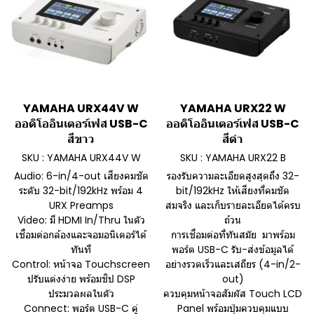
YAMAHA URX44V W
YAMAHA URX22 W
ออดิโออินเตอร์เฟส USB-C
ออดิโออินเตอร์เฟส USB-C
สีขาว
สีดำ
SKU : YAMAHA URX44V W
SKU : YAMAHA URX22 B
Audio: 6-in/4-out เสียงคมชัด
รองรับความละเอียดสูงสุดถึง 32-
ระดับ 32-bit/192kHz พร้อม 4
bit/192kHz ให้เสียงที่คมชัด
URX Preamps
สมจริง และเก็บรายละเอียดได้ครบ
Video: มี HDMI In/Thru ในตัว
ถ้วน
เชื่อมต่อกล้องและจอมอนิเตอร์ได้
การเชื่อมต่อที่ทันสมัย มาพร้อม
ทันที
พอร์ต USB-C รับ-ส่งข้อมูลได้
Control: หน้าจอ Touchscreen
อย่างรวดเร็วและเสถียร (4-in/2-
ปรับแต่งง่าย พร้อมชิป DSP
out)
ประมวลผลในตัว
ควบคุมหน้าจอสัมผัส Touch LCD
Connect: พอร์ต USB-C คู่
Panel พร้อมปุ่มควบคุมแบบ