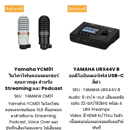
สินค้าขายดี
สินค้าขายดี
Yamaha YCM01
YAMAHA URX44V B
ไมโครโฟนคอนเดนเซอร์
ออดิโออินเตอร์เฟส USB-C
คุณภาพสูง สำหรับ
สีดำ
Streaming และ Podcast
SKU : YAMAHA URX44V B
SKU : YAMAHA CM01
Audio: 6-in/4-out เสียงคมชัด
ระดับ 32-bit/192kHz พร้อม 4
Yamaha YCM01 ไมโครโฟน
URX Preamps
คอนเดนเซอร์แบบ XLR ที่ออกแบบ
Video: มี HDMI In/Thru ในตัว
มาสำหรับงาน Streaming,
เชื่อมต่อกล้องและจอมอนิเตอร์ได้
Podcast, Voice Over และ
ทันที
บันทึกเสียงโดยเฉพาะ ให้เสียงคม