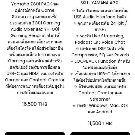
SKU : YAMAHA AG01
Yamaha ZG01 PACK ชุด
อุปกรณ์สำหรับ Game
⭐ ไมโครโฟนคอนเดนเซอร์พร้อม
Streaming แบบครบเซ็ต
USB Audio Interface ในตัว
ประกอบด้วย ZG01 Gaming
⭐ คุณภาพเสียงระดับ 24-bit /
Audio Mixer และ YH-G01
192kHz
Gaming Headset ช่วยให้
⭐ รองรับ Live Streaming,
ควบคุมเสียงเกม เสียงแชท และ
Podcast และ Voice Chat
เสียงไมโครโฟนได้อย่างมืออาชีพ
⭐ เอฟเฟกต์ DSP ในตัว เช่น
พร้อมระบบเสียง Immersive
Compressor, EQ และ Reverb
Gaming และเอฟเฟกต์สำหรับ
⭐ LOOPBACK Function สำหรับ
สตรีมเมอร์ รองรับการเชื่อมต่อ
ไลฟ์สดและสตรีมมิ่ง
USB-C และ HDMI เหมาะสำหรับ
⭐ เชื่อมต่อผ่าน USB-C ใช้งานง่าย
Gamer และ Content Creator
ไม่ต้องใช้อุปกรณ์เสริมหลายชิ้น
ที่ต้องการคุณภาพเสียงระดับสูงใน
⭐ ดีไซน์ทันสมัย เหมาะสำหรับ
การสตรีมและเล่นเกม
Content Creator และ
Streamer
16,500 THB
⭐ รองรับ Windows, Mac, iOS
และ Android
11,500 THB