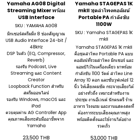
Yamaha AG08 Digital
Yamaha STAGEPAS 1K
Streaming Mixer พร้อม
mkII ชุดลำโพงคอลัมน์
USB Interface
Portable PA กำลังขับ
1100W
SKU : YAMAHA AG08
SKU : Yamaha STAGEPAS 1K
มิกเซอร์สตรีมมิ่ง 8 ช่องสัญญาณ
mkII
USB Audio Interface 24-bit /
48kHz
Yamaha STAGEPAS 1K mkII
DSP ในตัว (EQ, Compressor,
คือชุดลำโพง Portable PA แบบ
Reverb)
คอลัมน์ที่รวมลำโพง มิกเซอร์ และ
รองรับ Podcast, Live
แอมป์ไว้ในเครื่องเดียว มาพร้อม
Streaming และ Content
กำลังขับ 1100 วัตต์ ลำโพง Line
Creator
Array 10 ดอก และซับวูฟเฟอร์ 12
Loopback Function สำหรับ
นิ้ว ให้เสียงคมชัด กระจายเสียงได้
สตรีมออนไลน์
อย่างทั่วถึง เหมาะสำหรับงาน
รองรับ Windows, macOS และ
ประชุม งานอีเวนต์ นักดนตรี ร้าน
iPad
อาหาร โรงแรม และงานแสดงสดที่
ควบคุมผ่าน AG Controller App
ต้องการระบบเสียงคุณภาพสูง
คุณภาพเสียงระดับมืออาชีพจาก
พร้อมติดตั้งและใช้งานได้อย่าง
Yamaha
รวดเร็ว
23,500 THB
53,000 THB